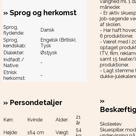
varighed ml. 1 d
måneder.
»
Sprog og herkomst
- Er aktiv skuespi
job-søgende ve
af skolen.
Sprog,
Dansk
- Har haft hovedr
flydende:
6 produktioner.
Sprog,
Engelsk (Britisk),
- Været med i 2
kendskab:
Tysk
optaget produkt
Dialekter:
Østjysk
(TV, film, reklam
samt 15 teater/
Indfødt /
-
produktioner.
Native:
- Lagt stemme ti
Etnisk
-
dukke-julekalend
herkomst:
»
»
Persondetaljer
Beskæftig
21
Køn:
Kvinde
Alder:
år
Skoleelev
54
Skuespiller, mo
Højde:
164 cm
Vægt:
kg
undervisning på