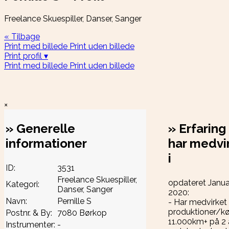
Freelance Skuespiller, Danser, Sanger
« Tilbage
Print med billede
Print uden billede
Print profil ▾
Print med billede
Print uden billede
×
»
Generelle
»
Erfaring
informationer
har medvi
i
ID:
3531
Freelance Skuespiller,
opdateret Janua
Kategori:
Danser, Sanger
2020:
Navn:
Pernille S
- Har medvirket 
produktioner/kø
Postnr. & By:
7080 Børkop
11.000km+ på 2 
Instrumenter:
-