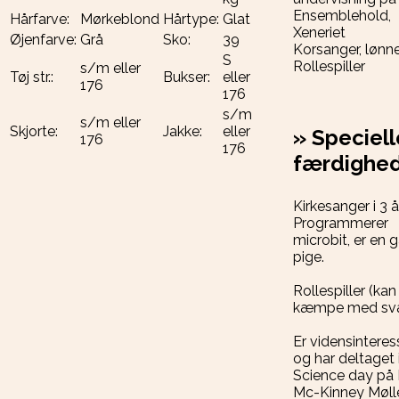
Ensemblehold,
Hårfarve:
Mørkeblond
Hårtype:
Glat
Xeneriet
Øjenfarve:
Grå
Sko:
39
Korsanger, lønn
S
Rollespiller
s/m eller
Tøj str.:
Bukser:
eller
176
176
s/m
s/m eller
Skjorte:
Jakke:
eller
»
Speciell
176
176
færdighe
Kirkesanger i 3 å
Programmerer
microbit, er en 
pige.
Rollespiller (kan
kæmpe med sv
Er vidensinteres
og har deltaget 
Science day på
Mc-Kinney Møll