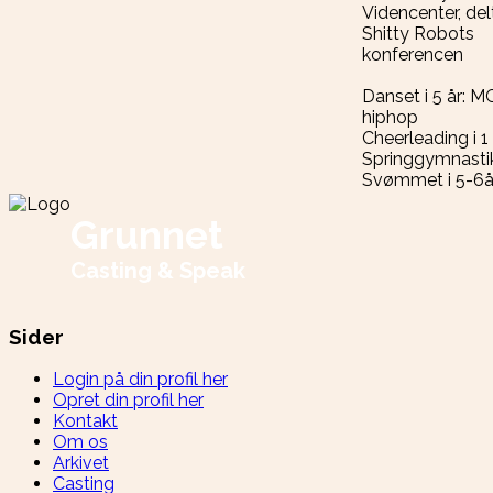
Videncenter, de
Shitty Robots
konferencen
Danset i 5 år: 
hiphop
Cheerleading i 1 
Springgymnastik
Svømmet i 5-6å
Grunnet
Casting & Speak
Sider
Login på din profil her
Opret din profil her
Kontakt
Om os
Arkivet
Casting