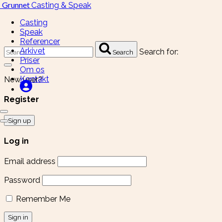
Grunnet
Casting & Speak
Casting
Speak
Referencer
Arkivet
Search for:
Search
Priser
Om os
Kontakt
New user?
Register
Sign up
Log in
Email address
Password
Remember Me