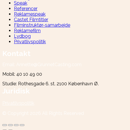
Speak
Referencer
Reklamespeak
Castet Filmtitler
Filminstruktør-samarbejde
Reklamefilm
Lydbog
Privatlivspolitik
Kontakt
Email: Annette@GrunnetCasting.com
Mobil: 40 10 49 00
Studie: Rothesgade 6. st. 2100 København Ø.
Juridisk
Privatlivspolitik
© Copyright
2026
All Rights Reserved