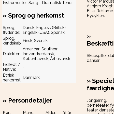
Victor Marcus
Instrumenter:
Sang - Dramatisk Tenor
Asbjørn Krogh
Bl. a. Reklame 
»
Sprog og herkomst
Bycyklen.
Sprog,
Dansk, Engelsk (Britisk),
flydende:
Engelsk (USA), Spansk
»
Sprog,
Finsk, Svensk
Beskæfti
kendskab:
American Southern,
Dialekter:
Indvandrerdansk,
Skuespiller, d
Københavnsk, Århusiansk
danser
Indfødt /
-
Native:
Etnisk
Danmark
»
Speciel
herkomst:
færdigh
»
Persondetaljer
Jonglering,
børneteater, fy
teater, dansete
Køn:
Mand
Alder:
31 år