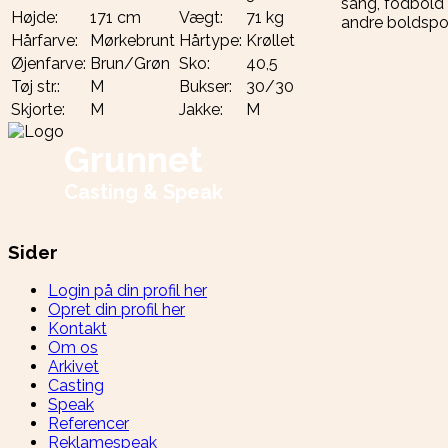
sang, fodbold
Højde:
171 cm
Vægt:
71 kg
andre boldspor
Hårfarve:
Mørkebrunt
Hårtype:
Krøllet
Øjenfarve:
Brun/Grøn
Sko:
40,5
Tøj str.:
M
Bukser:
30/30
Skjorte:
M
Jakke:
M
Grunnet
Casting & Speak
Sider
Login på din profil her
Opret din profil her
Kontakt
Om os
Arkivet
Casting
Speak
Referencer
Reklamespeak