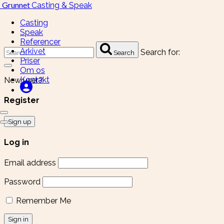
Grunnet
Casting & Speak
Casting
Speak
Referencer
Arkivet
Search for:
Search
Priser
Om os
Kontakt
New user?
Register
Sign up
Log in
Email address
Password
Remember Me