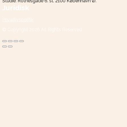
Studie: Rothesgade 6. st. 2100 København Ø.
Juridisk
Privatlivspolitik
© Copyright
2026
All Rights Reserved