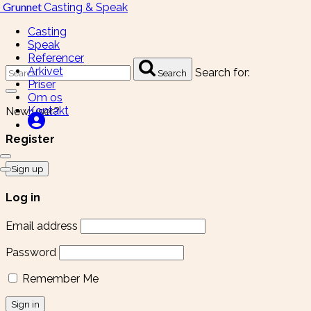
Grunnet
Casting & Speak
Casting
Speak
Referencer
Arkivet
Search for:
Search
Priser
Om os
Kontakt
New user?
Register
Sign up
Log in
Email address
Password
Remember Me