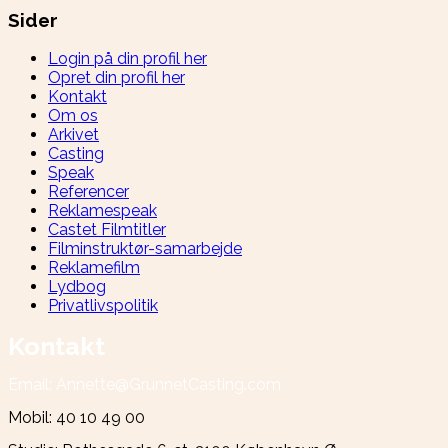
Sider
Login på din profil her
Opret din profil her
Kontakt
Om os
Arkivet
Casting
Speak
Referencer
Reklamespeak
Castet Filmtitler
Filminstruktør-samarbejde
Reklamefilm
Lydbog
Privatlivspolitik
Kontakt
Email: Annette@GrunnetCasting.com
Mobil: 40 10 49 00