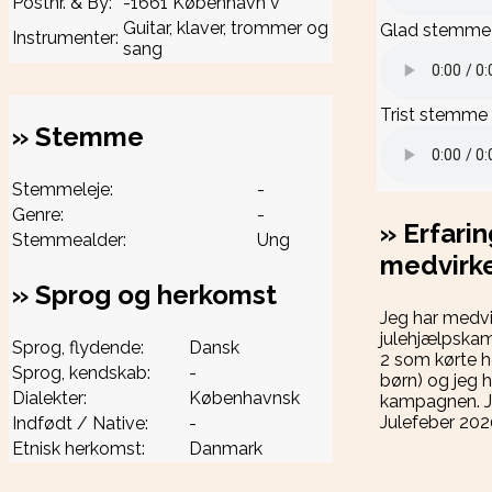
Postnr. & By:
-1661 København v
Guitar, klaver, trommer og
Glad stemme
Instrumenter:
sang
Trist stemme
»
Stemme
Stemmeleje:
-
Genre:
-
»
Erfarin
Stemmealder:
Ung
medvirke
»
Sprog og herkomst
Jeg har medvir
julehjælpska
Sprog, flydende:
Dansk
2 som kørte h
Sprog, kendskab:
-
børn) og jeg h
Dialekter:
Københavnsk
kampagnen. Je
Julefeber 202
Indfødt / Native:
-
Etnisk herkomst:
Danmark