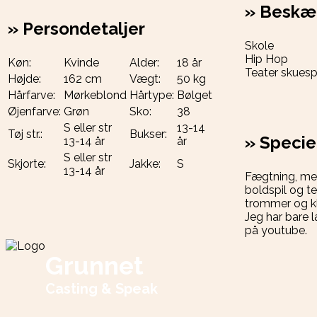
»
Beskæf
»
Persondetaljer
Skole
Hip Hop
Køn:
Kvinde
Alder:
18 år
Teater skuesp
Højde:
162 cm
Vægt:
50 kg
Hårfarve:
Mørkeblond
Hårtype:
Bølget
Øjenfarve:
Grøn
Sko:
38
S eller str
13-14
Tøj str.:
Bukser:
»
Specie
13-14 år
år
S eller str
Skjorte:
Jakke:
S
13-14 år
Fægtning, meg
boldspil og te
trommer og kla
Jeg har bare l
på youtube.
Grunnet
Casting & Speak