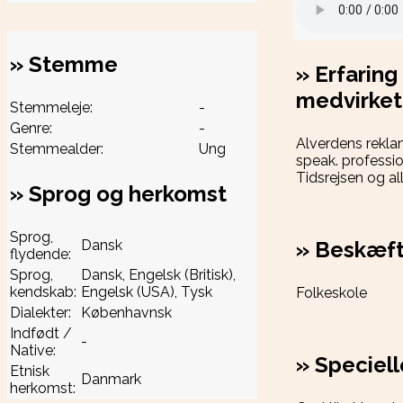
»
Stemme
»
Erfaring
medvirket 
Stemmeleje:
-
Genre:
-
Alverdens rekla
Stemmealder:
Ung
speak. professio
Tidsrejsen og al
»
Sprog og herkomst
Sprog,
»
Beskæft
Dansk
flydende:
Sprog,
Dansk, Engelsk (Britisk),
kendskab:
Engelsk (USA), Tysk
Folkeskole
Dialekter:
Københavnsk
Indfødt /
-
Native:
»
Speciell
Etnisk
Danmark
herkomst: