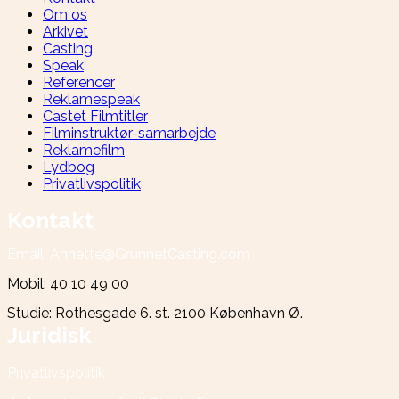
Om os
Arkivet
Casting
Speak
Referencer
Reklamespeak
Castet Filmtitler
Filminstruktør-samarbejde
Reklamefilm
Lydbog
Privatlivspolitik
Kontakt
Email: Annette@GrunnetCasting.com
Mobil: 40 10 49 00
Studie: Rothesgade 6. st. 2100 København Ø.
Juridisk
Privatlivspolitik