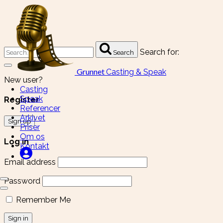
Search for:
Search
Grunnet
Casting & Speak
New user?
Casting
Speak
Register
Referencer
Arkivet
Sign up
Priser
Om os
Log in
Kontakt
Email address
Password
Remember Me