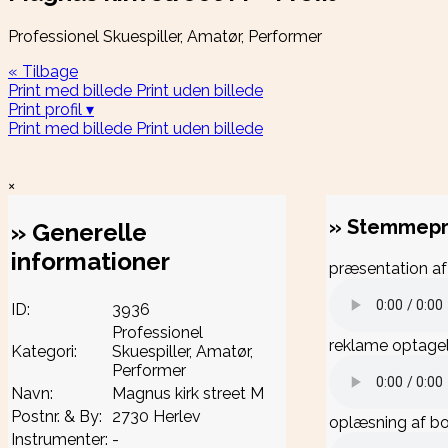
Professionel Skuespiller, Amatør, Performer
« Tilbage
Print med billede
Print uden billede
Print profil ▾
Print med billede
Print uden billede
×
»
Stemmepr
»
Generelle
informationer
præsentation a
ID:
3936
Professionel
reklame optage
Kategori:
Skuespiller, Amatør,
Performer
Navn:
Magnus kirk street M
Postnr. & By:
2730 Herlev
oplæsning af b
Instrumenter:
-