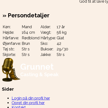
God til at lave l
»
Persondetaljer
Køn:
Mand
Alder:
17 år
Højde:
164 cm
Vægt:
56 kg
Hårfarve:
Rødblond
Hårtype:
Glat
Øjenfarve:
Brun
Sko:
42
Tøj str.:
Str s
Bukser:
29/30
Skjorte:
Str s
Jakke:
Str s
Grunnet
Casting & Speak
Sider
Login på din profil her
Opret din profil her
Kontakt