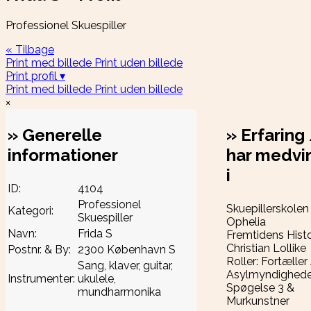
Professionel Skuespiller
« Tilbage
Print med billede
Print uden billede
Print profil ▾
Print med billede
Print uden billede
×
»
Generelle
»
Erfaring
informationer
har medvi
i
ID:
4104
Professionel
Skuepillerskolen
Kategori:
Skuespiller
Ophelia
Navn:
Frida S
Fremtidens Histo
Christian Lollike
Postnr. & By:
2300 København S
Roller: Fortæller 
Sang, klaver, guitar,
Asylmyndighede
Instrumenter:
ukulele,
Spøgelse 3 &
mundharmonika
Murkunstner