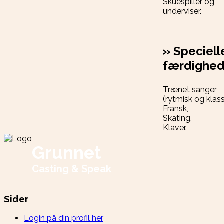
Skuespiller og
underviser.
»
Speciell
færdighed
Trænet sanger
(rytmisk og klass
Fransk,
Skating,
Klaver.
Grunnet
Casting & Speak
Sider
Login på din profil her