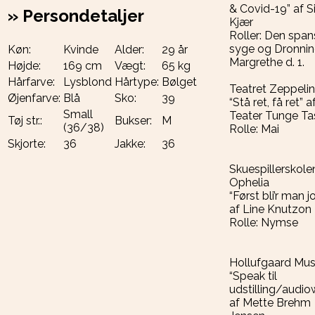
& Covid-19” af S
»
Persondetaljer
Kjær
Roller: Den spa
syge og Dronni
Køn:
Kvinde
Alder:
29 år
Margrethe d. 1.
Højde:
169 cm
Vægt:
65 kg
Hårfarve:
Lysblond
Hårtype:
Bølget
Teatret Zeppelin
Øjenfarve:
Blå
Sko:
39
“Stå ret, få ret” a
Small
Teater Tunge Ta
Tøj str.:
Bukser:
M
(36/38)
Rolle: Mai
Skjorte:
36
Jakke:
36
Skuespillerskole
Ophelia
“Først bli’r man j
af Line Knutzon
Rolle: Nymse
Hollufgaard Mu
“Speak til
udstilling/audio
af Mette Brehm