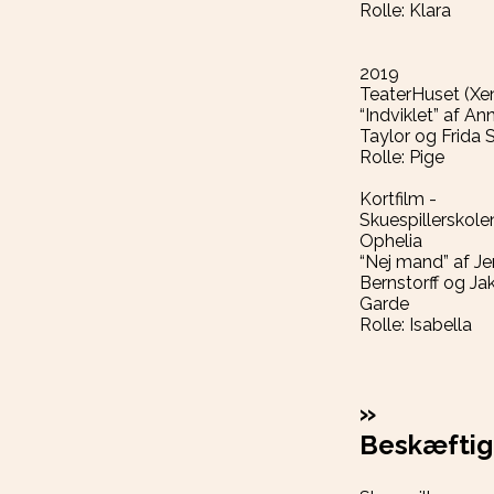
Rolle: Klara
2019
TeaterHuset (Xe
“Indviklet” af An
Taylor og Frida 
Rolle: Pige
Kortfilm -
Skuespillerskole
Ophelia
“Nej mand” af Je
Bernstorff og Ja
Garde
Rolle: Isabella
»
Beskæftig