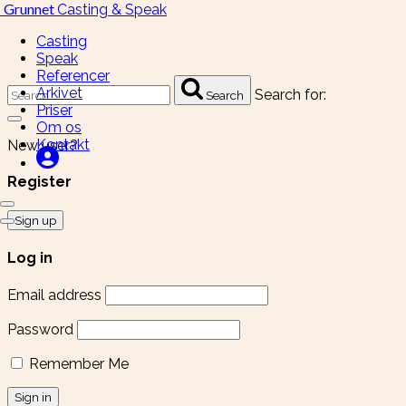
Grunnet
Casting & Speak
Casting
Speak
Referencer
Arkivet
Search for:
Search
Priser
Om os
Kontakt
New user?
Register
Sign up
Log in
Email address
Password
Remember Me