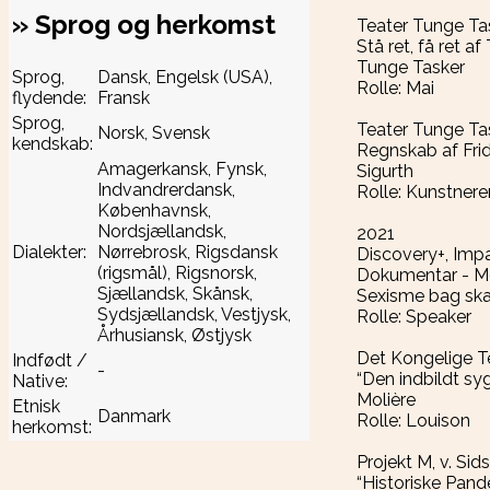
»
Sprog og herkomst
Teater Tunge Ta
Stå ret, få ret af
Tunge Tasker
Sprog,
Dansk, Engelsk (USA),
Rolle: Mai
flydende:
Fransk
Sprog,
Teater Tunge Ta
Norsk, Svensk
kendskab:
Regnskab af Fri
Amagerkansk, Fynsk,
Sigurth
Indvandrerdansk,
Rolle: Kunstnere
Københavnsk,
Nordsjællandsk,
2021
Dialekter:
Nørrebrosk, Rigsdansk
Discovery+, Imp
(rigsmål), Rigsnorsk,
Dokumentar - M
Sjællandsk, Skånsk,
Sexisme bag s
Sydsjællandsk, Vestjysk,
Rolle: Speaker
Århusiansk, Østjysk
Det Kongelige T
Indfødt /
-
“Den indbildt sy
Native:
Molière
Etnisk
Danmark
Rolle: Louison
herkomst:
Projekt M, v. Sid
“Historiske Pand