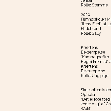
Jensen
Rolle: Stemme
2020
Filmhøjskolen 
“Itchy Feet” af L
Hildebrand
Rolle: Sally
Kræftens
Bekæmpelse
“Kampagnefilm 
Røgfri Fremtid” 
Kræftens
Bekæmpelse
Rolle: Ung pige
Skuespillerskole
Ophelia
“Det er ikke fordi
keder mig” af Chr
Wolff