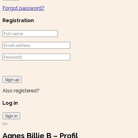
Forgot password?
Registration
Sign up
Also registered?
Log in
Sign in
Agnes Billie B – Profil