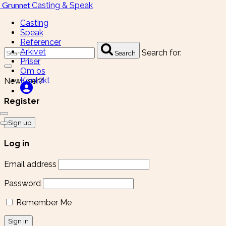
Grunnet
Casting & Speak
Casting
Speak
Referencer
Arkivet
Search for:
Search
Priser
Om os
Kontakt
New user?
Register
Sign up
Log in
Email address
Password
Remember Me