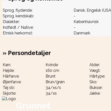
Sprog, flydende:
Dansk, Engelsk (USA
Sprog, kendskab:
-
Dialekter:
Københavnsk
Indfødt / Native:
-
Etnisk herkomst:
Danmark
»
Persondetaljer
Køn:
Kvinde
Alder:
Højde:
160 cm
Vægt:
Hårfarve:
Brunt
Hårtype:
Øjenfarve:
Brun/grøn
Sko:
Tøj str.:
34/xs/s
Bukser:
Skjorte:
34/xs
Jakke:
Grunnet