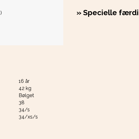
»
Specielle færd
)
16 år
42 kg
Bølget
38
34/s
34/xs/s