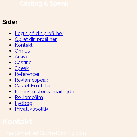
Casting & Speak
Sider
Login på din profil her
Opret din profil her
Kontakt
Om os
Arkivet
Casting
Speak
Referencer
Reklamespeak
Castet Filmtitler
Filminstruktør-samarbejde
Reklamefilm
Lydbog
Privatlivspolitik
Kontakt
Email: Annette@GrunnetCasting.com