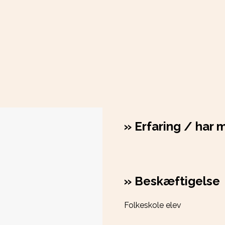
»
Erfaring / har m
»
Beskæftigelse
Folkeskole elev