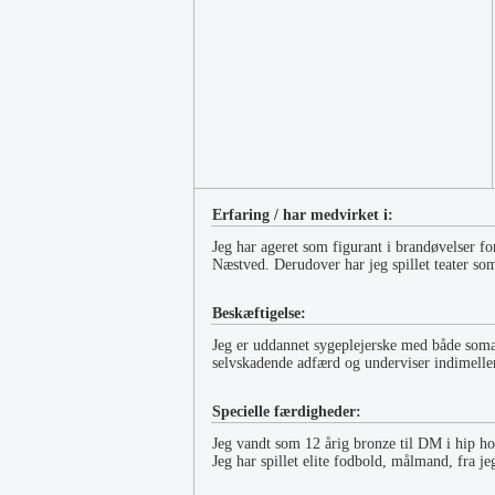
Erfaring / har medvirket i:
Jeg har ageret som figurant i brandøvelser f
Næstved. Derudover har jeg spillet teater so
Beskæftigelse:
Jeg er uddannet sygeplejerske med både somati
selvskadende adfærd og underviser indimelle
Specielle færdigheder:
Jeg vandt som 12 årig bronze til DM i hip ho
Jeg har spillet elite fodbold, målmand, fra j